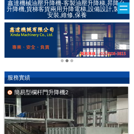
鑫達機械油壓升降機-客製油壓升降梯,昇降台,
升降機,貨梯客貨兩用升降電梯,設備設計,製造,
安裝,維修,保養
服務實績
簡易型欄杆門升降機2