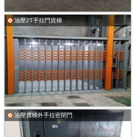
油壓2T手拉門貨梯
油壓貨梯外手拉密閉門