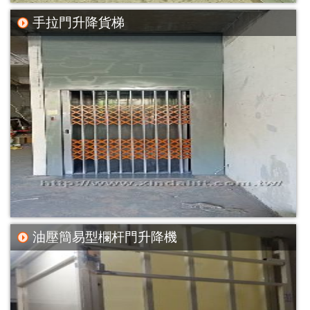
手拉門升降貨梯
油壓簡易型欄杆門升降機